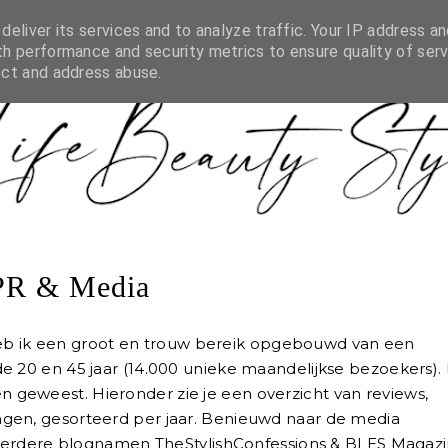
YSTYLE.NL
BLOGGER LIJST
PR & MEDIA
SAMENW
eliver its services and to analyze traffic. Your IP address an
h performance and security metrics to ensure quality of serv
ect and address abuse.
PR & Media
s heb ik een groot en trouw bereik opgebouwd van een
e 20 en 45 jaar (14.000 unieke maandelijkse bezoekers). 
geweest. Hieronder zie je een overzicht van reviews,
gen, gesorteerd per jaar. Benieuwd naar de media
e eerdere blognamen TheStylishConfessions & BLES Magazi