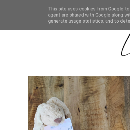
HOME
MALU KEIZER SWARTJES
OVER LIFEBEAUT
This site uses cookies from Google to d
agent are shared with Google along wit
generate usage statistics, and to det