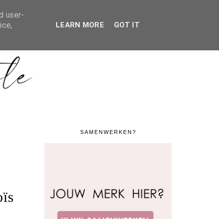
ERKING / CONTACT
SHOP MIJN DESIGNER KAST
d user-
ice,
LEARN MORE
GOT IT
SAMENWERKEN?
ïs