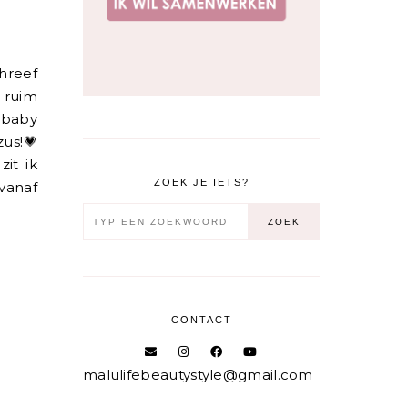
chreef
r ruim
 baby
zus!💗
it ik
ZOEK JE IETS?
vanaf
CONTACT
malulifebeautystyle@gmail.com