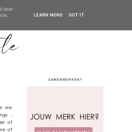
ERKING / CONTACT
SHOP MIJN DESIGNER KAST
d user-
ice,
LEARN MORE
GOT IT
SAMENWERKEN?
le we
ngs ..
ir of
ure of