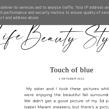
YSTYLE.NL
BLOGGER LIJST
PR & MEDIA
SAMENW
eliver its services and to analyze traffic. Your IP address an
h performance and security metrics to ensure quality of serv
ect and address abuse.
Touch of blue
1 OKTOBER 2012
My sister and I took these pictures whi
were enjoying the beautiful fall surroundi
We didn't get a good picture of my 3d pa
Isabel Marant sneakers, but there's a pict