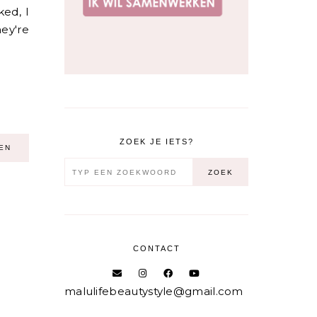
ked, I
hey're
ZOEK JE IETS?
EN
CONTACT
malulifebeautystyle@gmail.com