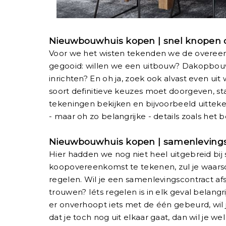
Nieuwbouwhuis kopen | snel knopen
Voor we het wisten tekenden we de overeen
gegooid: willen we een uitbouw? Dakopbouw
inrichten? En oh ja, zoek ook alvast even ui
soort definitieve keuzes moet doorgeven, st
tekeningen bekijken en bijvoorbeeld uitteken
- maar oh zo belangrijke - details zoals h
Nieuwbouwhuis kopen | samenlevingsc
Hier hadden we nog niet heel uitgebreid bij st
koopovereenkomst te tekenen, zul je waarsch
regelen. Wil je een samenlevingscontract af
trouwen? Iéts regelen is in elk geval belangr
er onverhoopt iets met de één gebeurd, wil j
dat je toch nog uit elkaar gaat, dan wil je we