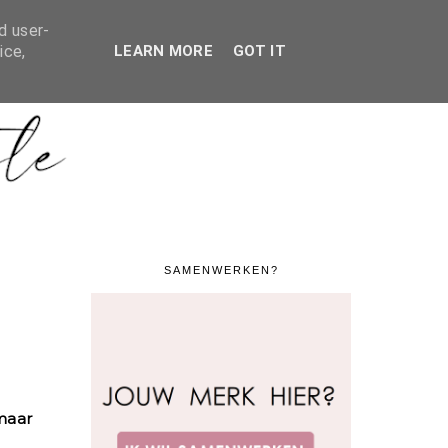
ERKING / CONTACT
SHOP MIJN DESIGNER KAST
d user-
ice,
LEARN MORE
GOT IT
SAMENWERKEN?
maar