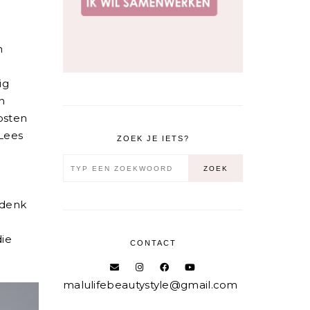
n
ig
n
kosten
 Lees
ZOEK JE IETS?
 denk
die
CONTACT
malulifebeautystyle@gmail.com