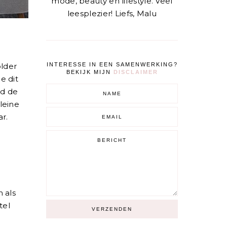
mode, beauty en lifestyle. Veel
leesplezier! Liefs, Malu
INTERESSE IN EEN SAMENWERKING?
lder
BEKIJK MIJN
DISCLAIMER
e dit
ed de
leine
r.
n als
tel