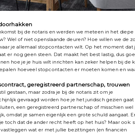
 doorhakken
komst bij de notaris en werden we meteen in het diepe
? Wel of niet openslaande deuren? Hoe willen we de zo
t waar je allemaal stopcontacten wilt. Op het moment dat j
aat er nog geen steen. Dat maakt het best lastig, dus go
en hoe je je huis wilt inrichten kan zeker helpen bij de k
et bepalen hoeveel stopcontacten er moeten komen en waa
ontract, geregistreerd partnerschap, trouwen
il gestaan, maar zodra je bij de notaris zit om je
ijnlijk gevraagd worden hoe je het juridisch gezien gaat
sluiten, een geregistreerd partnerschap of misschien wel
ijk, omdat je samen eigenlijk een grote schuld aangaat. E
e toch dat de ander recht heeft op het huis? Maar ook: s
l vastleggen wat er met jullie bezittingen (en financiën