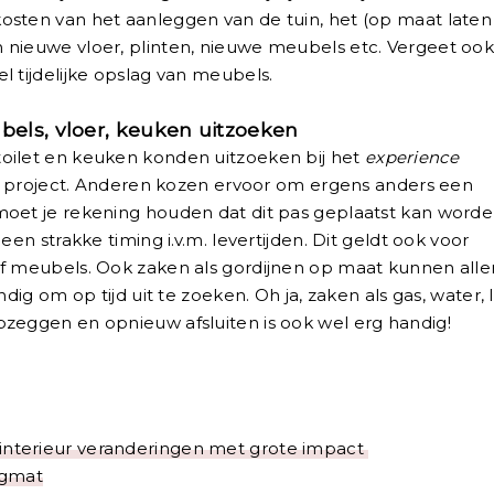
osten van het aanleggen van de tuin, het (op maat laten
 nieuwe vloer, plinten, nieuwe meubels etc. Vergeet ook
l tijdelijke opslag van meubels.
bels, vloer, keuken uitzoeken
oilet en keuken konden uitzoeken bij het
experience
roject. Anderen kozen ervoor om ergens anders een
moet je rekening houden dat dit pas geplaatst kan word
en strakke timing i.v.m. levertijden. Dit geldt ook voor
of meubels. Ook zaken als gordijnen op maat kunnen all
dig om op tijd uit te zoeken. Oh ja, zaken als gas, water, l
pzeggen en opnieuw afsluiten is ook wel erg handig!
nterieur veranderingen met grote impact
ngmat