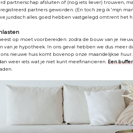
rd partnerschap afsluiten of (nog iets liever) trouwen, m
registreerd partners geworden. (En toch zeg ik 'mijn man'
e juridisch alles goed hebben vastgelegd omtrent het hu
nlasten
t meest op moet voorbereiden: zodra de bouw van je nieu
len van je hypotheek. In ons geval hebben we dus meer da
 ons nieuwe huis komt bovenop onze maandelijkse huur.
dan weer iets wat je niet kunt meefinancieren.
Een buffer
raden.