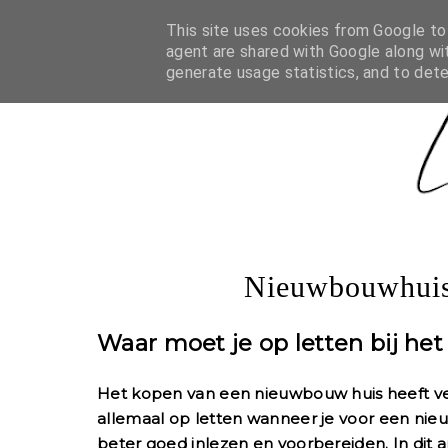
HOME
MALU KEIZER SWARTJES
OVER LIFEBEAUT
This site uses cookies from Google to d
agent are shared with Google along wit
generate usage statistics, and to det
Nieuwbouwhuis
Waar moet je op letten bij h
Het kopen van een nieuwbouw huis heeft vel
allemaal op letten wanneer je voor een nie
beter goed inlezen en voorbereiden. In dit a