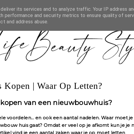
YSTYLE.NL
BLOGGER LIJST
PR & MEDIA
SAMENW
eliver its services and to analyze traffic. Your IP address an
h performance and security metrics to ensure quality of serv
ect and address abuse.
 Kopen | Waar Op Letten?
et kopen van een nieuwbouwhuis?
e voordelen... en ook een aantal nadelen. Waar moet je
uwbouw huis gaat? Omdat er veel op je afkomt kun je je 
rtikel vind je een aantal zaken waar je op moet letten