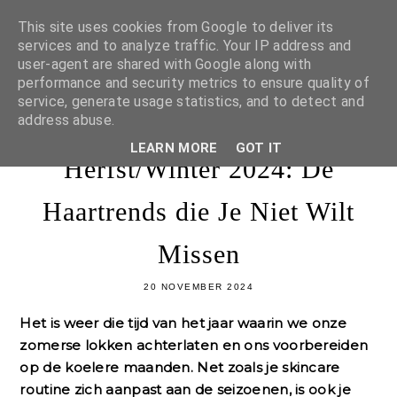
This site uses cookies from Google to deliver its
services and to analyze traffic. Your IP address and
user-agent are shared with Google along with
performance and security metrics to ensure quality of
service, generate usage statistics, and to detect and
address abuse.
LEARN MORE
GOT IT
Herfst/Winter 2024: De
Haartrends die Je Niet Wilt
Missen
20 NOVEMBER 2024
Het is weer die tijd van het jaar waarin we onze
zomerse lokken achterlaten en ons voorbereiden
op de koelere maanden. Net zoals je skincare
routine zich aanpast aan de seizoenen, is ook je